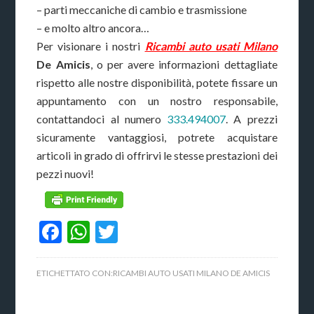
– parti meccaniche di cambio e trasmissione
– e molto altro ancora…
Per visionare i nostri
Ricambi auto usati Milano
De Amicis
, o per avere informazioni dettagliate
rispetto alle nostre disponibilità, potete fissare un
appuntamento con un nostro responsabile,
contattandoci al numero
333.494007
. A prezzi
sicuramente vantaggiosi, potrete acquistare
articoli in grado di offrirvi le stesse prestazioni dei
pezzi nuovi!
Facebook
WhatsApp
Twitter
ETICHETTATO CON:
RICAMBI AUTO USATI MILANO DE AMICIS