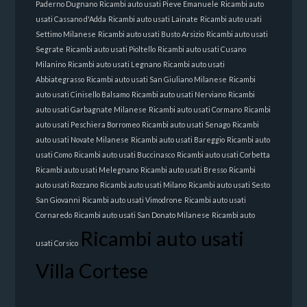
Paderno Dugnano
Ricambi auto usati Pieve Emanuele
Ricambi auto
usati Cassano d'Adda
Ricambi auto usati Lainate
Ricambi auto usati
Settimo Milanese
Ricambi auto usati Busto Arsizio
Ricambi auto usati
Segrate
Ricambi auto usati Pioltello
Ricambi auto usati Cusano
Milanino
Ricambi auto usati Legnano
Ricambi auto usati
Abbiategrasso
Ricambi auto usati San Giuliano Milanese
Ricambi
auto usati Cinisello Balsamo
Ricambi auto usati Nerviano
Ricambi
auto usati Garbagnate Milanese
Ricambi auto usati Cormano
Ricambi
auto usati Peschiera Borromeo
Ricambi auto usati Senago
Ricambi
auto usati Novate Milanese
Ricambi auto usati Bareggio
Ricambi auto
usati Como
Ricambi auto usati Buccinasco
Ricambi auto usati Corbetta
Ricambi auto usati Melegnano
Ricambi auto usati Bresso
Ricambi
auto usati Rozzano
Ricambi auto usati Milano
Ricambi auto usati Sesto
San Giovanni
Ricambi auto usati Vimodrone
Ricambi auto usati
Cornaredo
Ricambi auto usati San Donato Milanese
Ricambi auto
Ricambi auto usati
usati Corsico
Villa Cortese